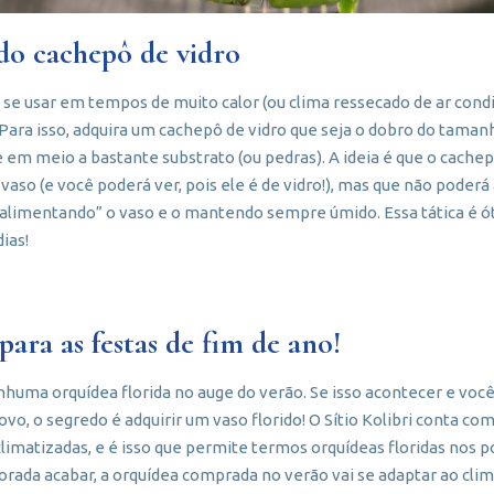
do cachepô de vidro
 usar em tempos de muito calor (ou clima ressecado de ar condi
Para isso, adquira um cachepô de vidro que seja o dobro do taman
e em meio a bastante substrato (ou pedras). A ideia é que o cache
vaso (e você poderá ver, pois ele é de vidro!), mas que não poderá
limentando” o vaso e o mantendo sempre úmido. Essa tática é ót
dias!
para as festas de fim de ano!
nhuma orquídea florida no auge do verão. Se isso acontecer e você
vo, o segredo é adquirir um vaso florido! O Sítio Kolibri conta 
climatizadas, e é isso que permite termos orquídeas floridas nos 
orada acabar, a orquídea comprada no verão vai se adaptar ao clim