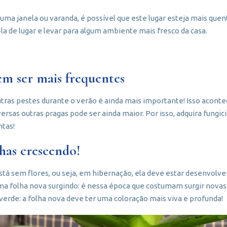
uma janela ou varanda, é possível que este lugar esteja mais quen
-la de lugar e levar para algum ambiente mais fresco da casa.
em ser mais frequentes
utras pestes durante o verão é ainda mais importante! Isso acont
versas outras pragas pode ser ainda maior. Por isso, adquira fungic
ntas!
lhas crescendo!
stá sem flores, ou seja, em hibernação, ela deve estar desenvolve
ma folha nova surgindo: é nessa época que costumam surgir novas 
erde: a folha nova deve ter uma coloração mais viva e profunda!