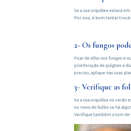
Se a sua orquídea estava em 
Por isso, é bom tentar trocá
2- Os fungos pod
Ficar de olho nos fungos e o
proliferação de pulgões e di
preciso, aplique nas suas pla
3- Verifique as fo
Se a sua orquídea no verão e
no meio do bulbo se há algu
Verifique também o tom de v