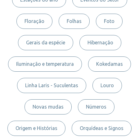
Floração
Folhas
Foto
Gerais da espécie
Hibernação
Iluminação e temperatura
Kokedamas
Linha Laris - Suculentas
Louro
Novas mudas
Números
Origem e Histórias
Orquídeas e Signos