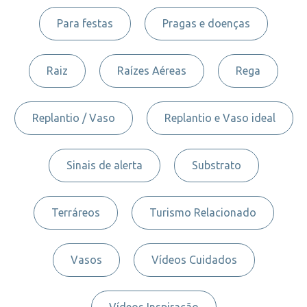
Para festas
Pragas e doenças
Raiz
Raízes Aéreas
Rega
Replantio / Vaso
Replantio e Vaso ideal
Sinais de alerta
Substrato
Terráreos
Turismo Relacionado
Vasos
Vídeos Cuidados
Vídeos Inspiração