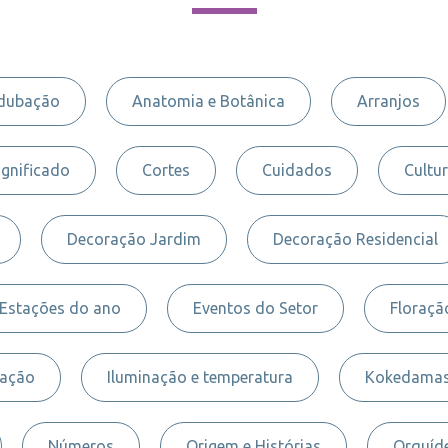
dubação
Anatomia e Botânica
Arranjos
ignificado
Cortes
Cuidados
Cultur
Decoração Jardim
Decoração Residencial
Estações do ano
Eventos do Setor
Floraçã
nação
Iluminação e temperatura
Kokedama
Números
Origem e Histórias
Orquíde