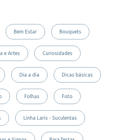
Bem Estar
Bouquets
a e Artes
Curiosidades
Dia a dia
Dicas básicas
o
Folhas
Foto
s
Linha Laris - Suculentas
as e Signos
Para festas