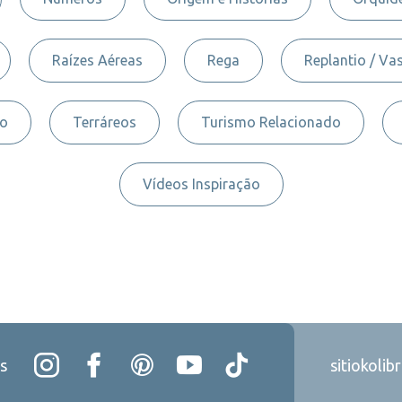
Raízes Aéreas
Rega
Replantio / Va
to
Terráreos
Turismo Relacionado
Vídeos Inspiração
s
sitiokolib