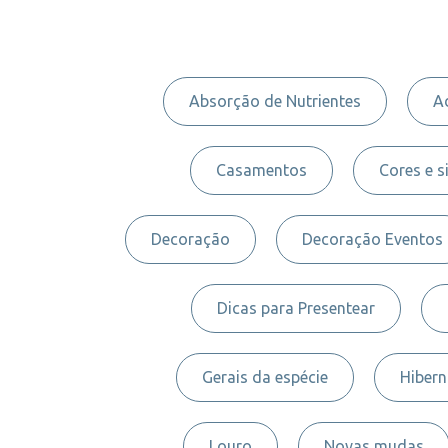
Absorção de Nutrientes
A
Casamentos
Cores e s
Decoração
Decoração Eventos
Dicas para Presentear
Gerais da espécie
Hiber
Louro
Novas mudas