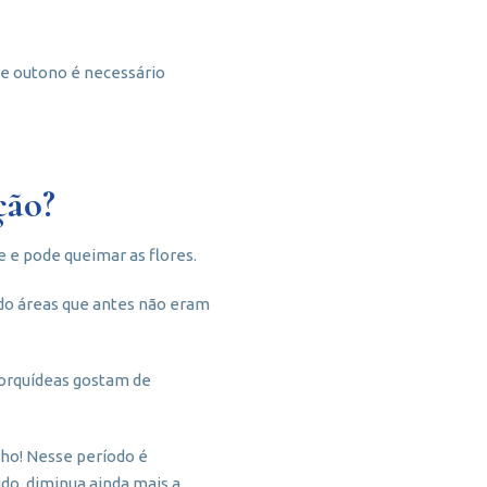
 e outono é necessário
ção?
 e pode queimar as flores.
ndo áreas que antes não eram
s orquídeas gostam de
lho! Nesse período é
do, diminua ainda mais a