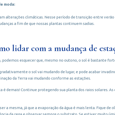
de moda:
m alterações climáticas. Nesse período de transição entre verão
danças a fim de que nossas plantas continuem sadias.
omo lidar com a mudança de esta
 podemos esquecer que, mesmo no outono, o sol é bastante forte
gradativamente o sol vai mudando de lugar, e pode acabar invadi
nclinação da Terra vai mudando conforme as estações.
ca é demais! Continue protegendo sua planta dos raios solares. A
ser a mesma, já que a evaporação da água é mais lenta. Fique de o
ência da rega e observar sempre o substrato. Se estiver muito úmi