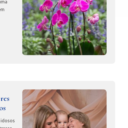
 uma
 em
ores
os
 idosos