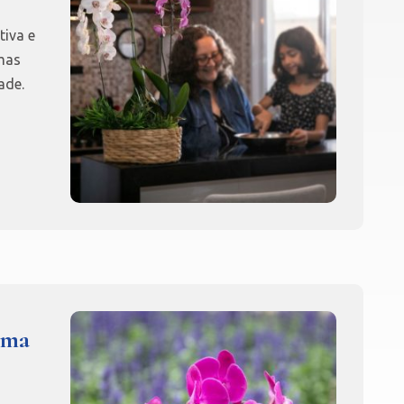
tiva e
mas
ade.
uma