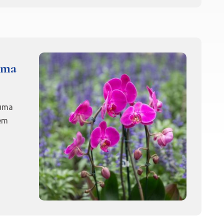
uma
 uma
 em