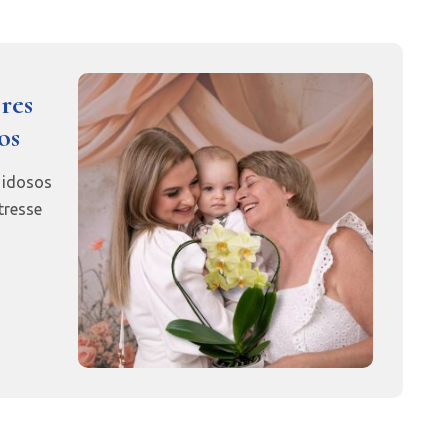
ores
os
 idosos
tresse