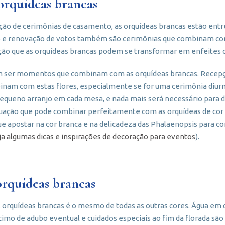
orquídeas brancas
ão de cerimônias de casamento, as orquídeas brancas estão entre 
o e renovação de votos também são cerimônias que combinam com 
ação que as orquídeas brancas podem se transformar em enfeites 
m ser momentos que combinam com as orquídeas brancas. Recepç
nam com estas flores, especialmente se for uma cerimônia diurn
pequeno arranjo em cada mesa, e nada mais será necessário para d
ituação que pode combinar perfeitamente com as orquídeas de cor
e apostar na cor branca e na delicadeza das Phalaenopsis para 
ja algumas dicas e inspirações de decoração para eventos
).
rquídeas brancas
s orquídeas brancas é o mesmo de todas as outras cores. Água e
scimo de adubo eventual e cuidados especiais ao fim da florada são 