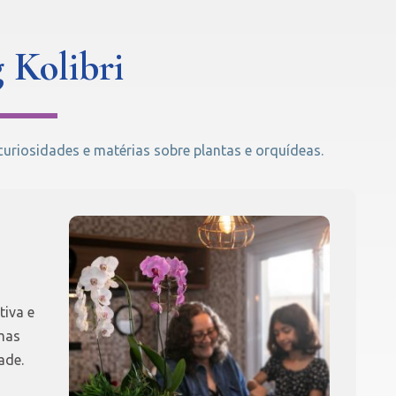
 Kolibri
riosidades e matérias sobre plantas e orquídeas.
tiva e
mas
ade.