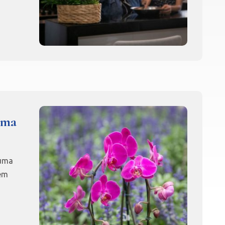
uma
 uma
 em