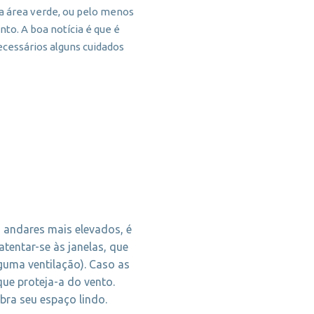
la área verde, ou pelo menos
o. A boa notícia é que é
cessários alguns cuidados
 andares mais elevados, é
tentar-se às janelas, que
guma ventilação). Caso as
que proteja-a do vento.
ebra seu espaço lindo.