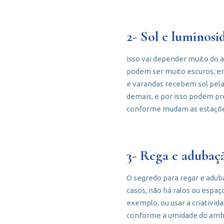
2- Sol e luminosi
Isso vai depender muito do
podem ser muito escuros; en
e varandas recebem sol pela
demais, e por isso podem pre
conforme mudam as estaçõe
3- Rega e adubaçã
O segredo para regar e adub
casos, não há ralos ou espaç
exemplo, ou usar a criativida
conforme a umidade do ambie