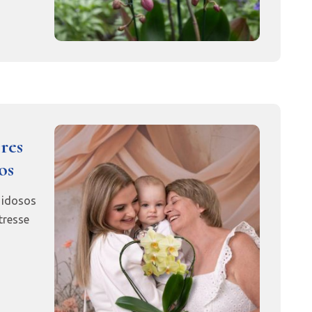
ores
os
 idosos
tresse