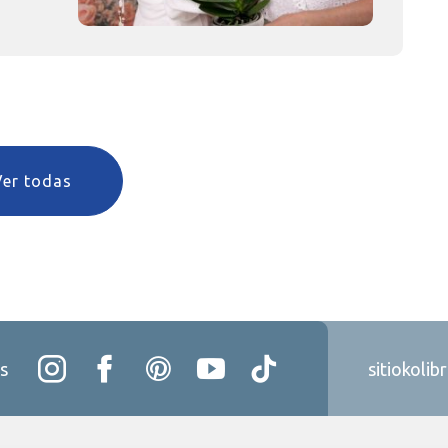
Ver todas
s
sitiokolib