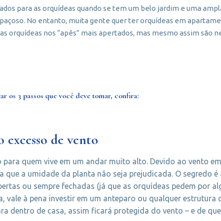
idados para as orquídeas quando se tem um belo jardim e uma amp
çoso. No entanto, muita gente quer ter orquídeas em apartament
das orquídeas nos “apês” mais apertados, mas mesmo assim são ne
ar os 3 passos que você deve tomar, confira:
o excesso de vento
o para quem vive em um andar muito alto. Devido ao vento em
 que a umidade da planta não seja prejudicada. O segredo é a
ertas ou sempre fechadas (já que as orquídeas pedem por al
, vale à pena investir em um anteparo ou qualquer estrutura 
para dentro de casa, assim ficará protegida do vento – e de qu