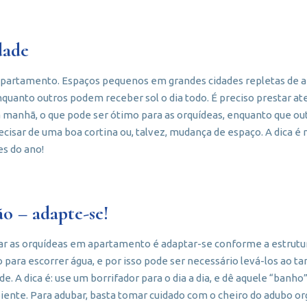
dade
 apartamento. Espaços pequenos em grandes cidades repletas de a
quanto outros podem receber sol o dia todo. É preciso prestar at
 manhã, o que pode ser ótimo para as orquídeas, enquanto que out
cisar de uma boa cortina ou, talvez, mudança de espaço. A dica é 
s do ano!
o – adapte-se!
ar as orquídeas em apartamento é adaptar-se conforme a estrutu
o para escorrer água, e por isso pode ser necessário levá-los ao ta
de. A dica é: use um borrifador para o dia a dia, e dê aquele “banh
nte. Para adubar, basta tomar cuidado com o cheiro do adubo org