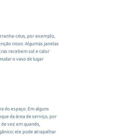
rranha-céus, por exemplo,
enção nisso. Algumas janelas
ras recebem sol e calor
mudar o vaso de lugar
ra do espaço. Em alguns
nque da área de serviço, por
o” de vez em quando,
ânico: ele pode atrapalhar