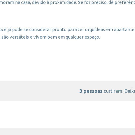
moram na casa, devido à proximidade. Se for preciso, dê preferên
ocê já pode se considerar pronto para ter orquídeas em apartamen
as são versáteis e vivem bem em qualquer espaço.
3 pessoas
curtiram. Deixe