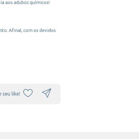
cia aos adubos químicos!
to. Afinal, com os devidos
 seu like!