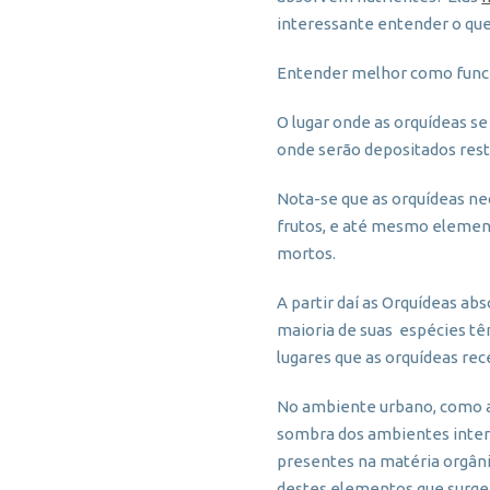
interessante entender o qu
Entender melhor como funcio
O lugar onde as orquídeas se
onde serão depositados rest
Nota-se que as orquídeas ne
frutos, e até mesmo element
mortos.
A partir daí as Orquídeas a
maioria de suas espécies têm
lugares que as orquídeas re
No ambiente urbano, como as
sombra dos ambientes intern
presentes na matéria orgâni
destes elementos que surge 