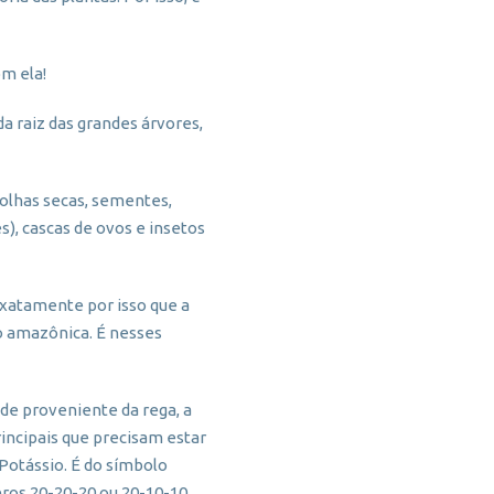
m ela!
a raiz das grandes árvores,
folhas secas, sementes,
), cascas de ovos e insetos
Exatamente por isso que a
ão amazônica. É nesses
de proveniente da rega, a
incipais que precisam estar
 Potássio. É do símbolo
ros 20-20-20 ou 20-10-10,