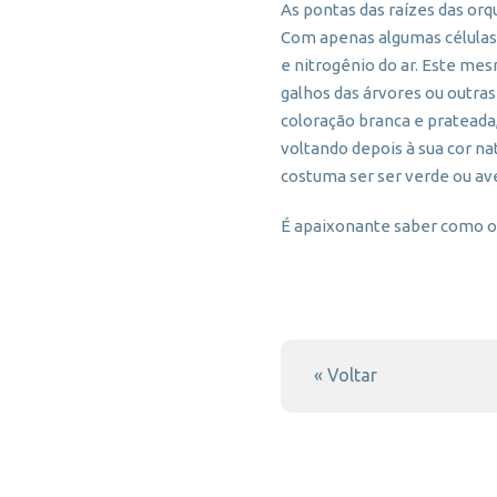
As pontas das raízes das or
Com apenas algumas células 
e nitrogênio do ar. Este me
galhos das árvores ou outra
coloração branca e prateada,
voltando depois à sua cor n
costuma ser ser verde ou a
É apaixonante saber como o
« Voltar