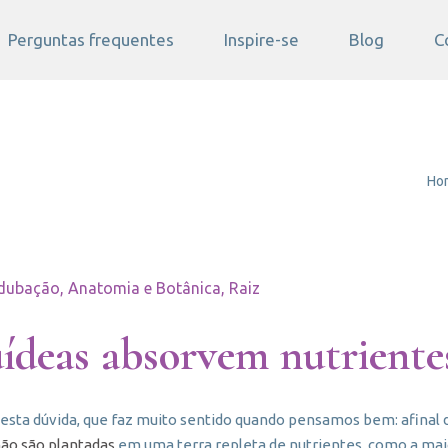
Perguntas frequentes
Inspire-se
Blog
C
Ho
dubação, Anatomia e Botânica, Raiz
deas absorvem nutriente
sta dúvida, que faz muito sentido quando pensamos bem: afinal 
ão são plantadas
em uma terra repleta de nutrientes, como a maior