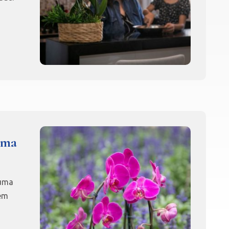
uma
 uma
 em