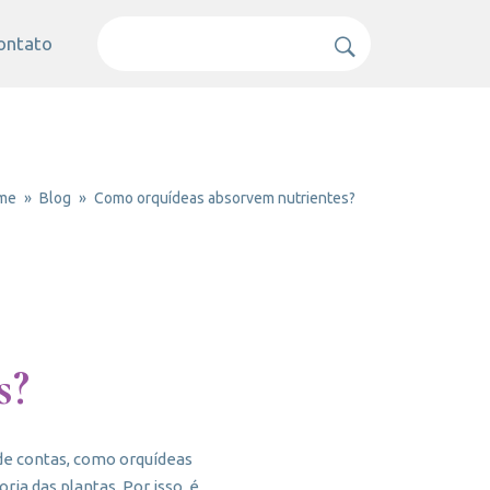
ontato
me
Blog
Como orquídeas absorvem nutrientes?
s?
de contas, como orquídeas
ia das plantas. Por isso, é