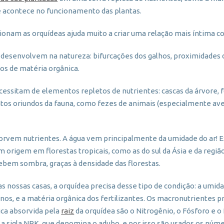
e acontece no funcionamento das plantas.
nam as orquídeas ajuda muito a criar uma relação mais íntima co
 desenvolvem na natureza: bifurcações dos galhos, proximidades d
os de matéria orgânica.
cessitam de elementos repletos de nutrientes: cascas da árvore, 
os oriundos da fauna, como fezes de animais (especialmente aves
bsorvem nutrientes. A água vem principalmente da umidade do ar! 
 origem em florestas tropicais, como as do sul da Ásia e da regi
cebem sombra, graças à densidade das florestas.
 nossas casas, a orquídea precisa desse tipo de condição: a umida
os, e a matéria orgânica dos fertilizantes. Os macronutrientes pr
ca absorvida pela
raiz
da orquídea são o Nitrogênio, o Fósforo e o
a sigla NPK, que denomina o adubo, e por isso são usados os núme