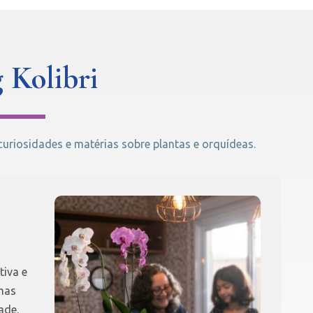
 Kolibri
riosidades e matérias sobre plantas e orquídeas.
tiva e
mas
ade.