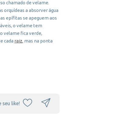
joso chamado de velame.
as orquídeas a absorver água
eas epífitas se apeguem aos
dáveis, o velame tem
 o velame fica verde,
de cada
raiz
, mas na ponta
 seu like!