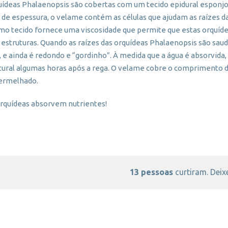
quídeas Phalaenopsis são cobertas com um tecido epidural espon
de espessura, o velame contém as células que ajudam as raízes d
smo tecido fornece uma viscosidade que permite que estas orquíd
s estruturas. Quando as raízes das orquídeas Phalaenopsis são sau
 e ainda é redondo e “gordinho”. À medida que a água é absorvida,
atural algumas horas após a rega. O velame cobre o comprimento 
vermelhado.
rquídeas absorvem nutrientes!
13 pessoas
curtiram. Deixe