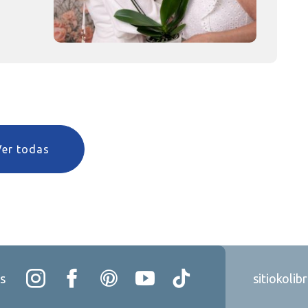
Ver todas
s
sitiokolib