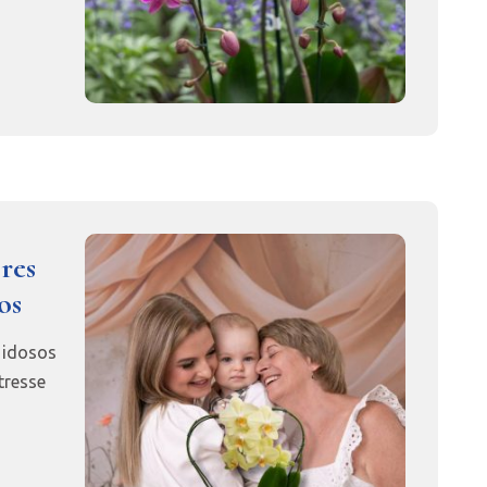
ores
os
 idosos
tresse