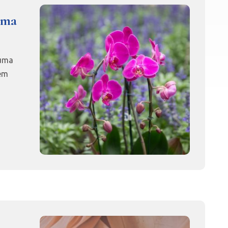
uma
 uma
 em