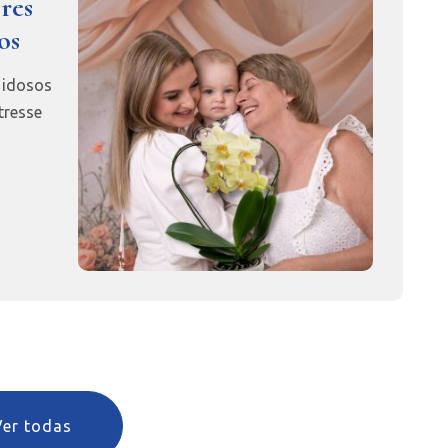
ores
os
 idosos
tresse
Ver todas