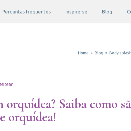
Perguntas frequentes
Inspire-se
Blog
C
Home
Blog
Body splash
entear
h orquídea? Saiba como sã
e orquídea!