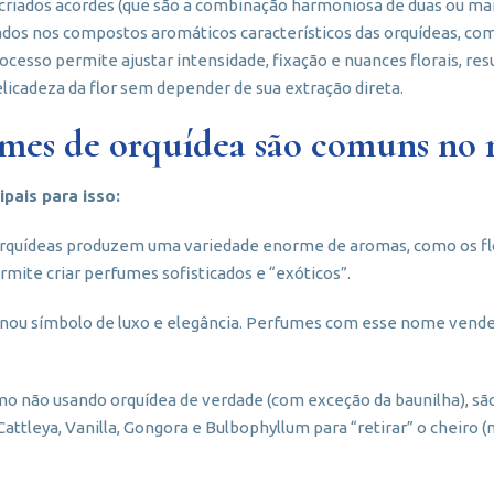
o criados acordes (que são a combinação harmoniosa de duas ou mais
rados nos compostos aromáticos característicos das orquídeas, c
processo permite ajustar intensidade, fixação e nuances florais, re
licadeza da flor sem depender de sua extração direta.
umes de orquídea são comuns no
ipais para isso:
 orquídeas produzem uma variedade enorme de aromas, como os flor
ermite criar perfumes sofisticados e “exóticos”.
tornou símbolo de luxo e elegância. Perfumes com esse nome v
o não usando orquídea de verdade (com exceção da baunilha), sã
ttleya, Vanilla, Gongora e Bulbophyllum para “retirar” o cheiro