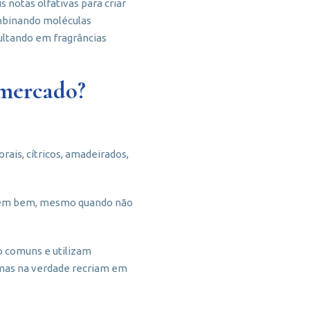
 notas olfativas para criar
ombinando moléculas
sultando em fragrâncias
 mercado?
ais, cítricos, amadeirados,
endem bem, mesmo quando não
o comuns e utilizam
 (mas na verdade recriam em