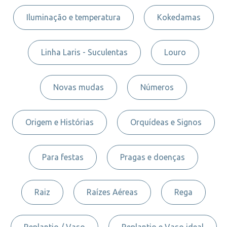
Iluminação e temperatura
Kokedamas
Linha Laris - Suculentas
Louro
Novas mudas
Números
Origem e Histórias
Orquídeas e Signos
Para festas
Pragas e doenças
Raiz
Raízes Aéreas
Rega
Replantio / Vaso
Replantio e Vaso ideal