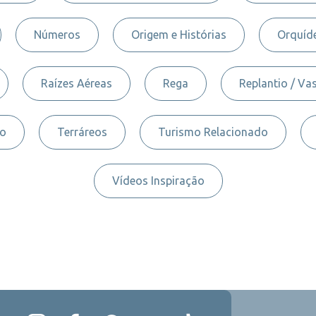
Números
Origem e Histórias
Orquíde
Raízes Aéreas
Rega
Replantio / Va
to
Terráreos
Turismo Relacionado
Vídeos Inspiração