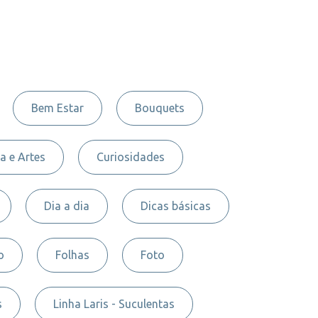
Bem Estar
Bouquets
a e Artes
Curiosidades
Dia a dia
Dicas básicas
o
Folhas
Foto
s
Linha Laris - Suculentas