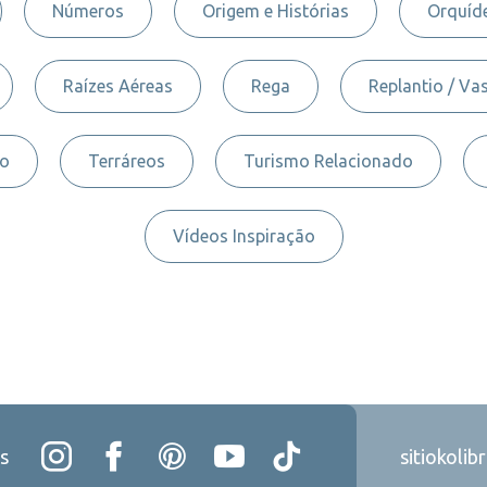
Números
Origem e Histórias
Orquíde
Raízes Aéreas
Rega
Replantio / Va
to
Terráreos
Turismo Relacionado
Vídeos Inspiração
s
sitiokolib