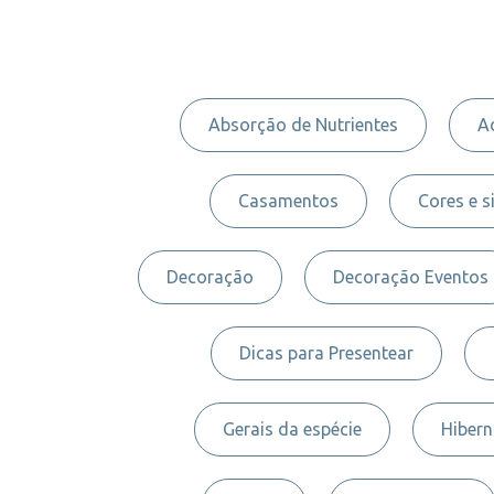
Absorção de Nutrientes
A
Casamentos
Cores e s
Decoração
Decoração Eventos
Dicas para Presentear
Gerais da espécie
Hiber