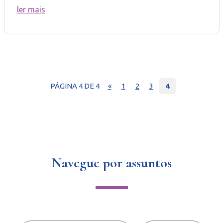
ler mais
PÁGINA 4 DE 4
«
1
2
3
4
Navegue por assuntos