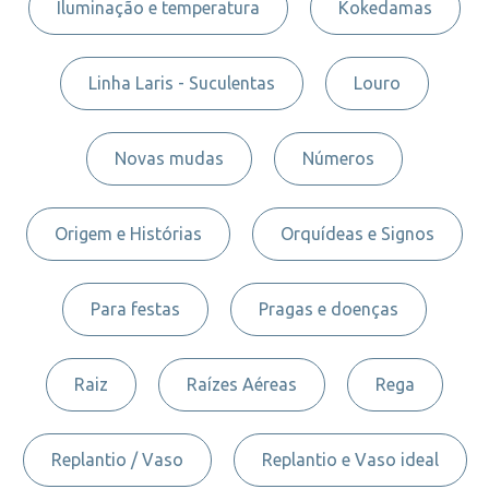
Iluminação e temperatura
Kokedamas
Linha Laris - Suculentas
Louro
Novas mudas
Números
Origem e Histórias
Orquídeas e Signos
Para festas
Pragas e doenças
Raiz
Raízes Aéreas
Rega
Replantio / Vaso
Replantio e Vaso ideal