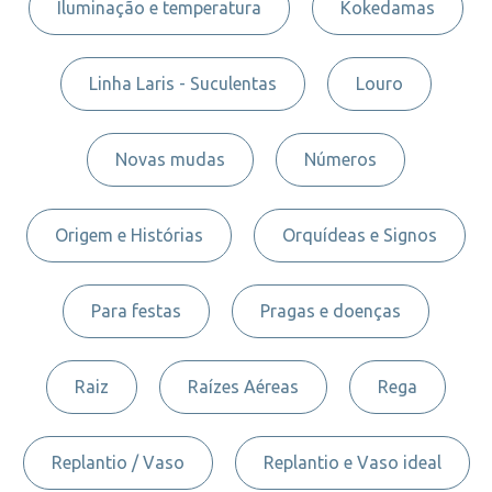
Iluminação e temperatura
Kokedamas
Linha Laris - Suculentas
Louro
Novas mudas
Números
Origem e Histórias
Orquídeas e Signos
Para festas
Pragas e doenças
Raiz
Raízes Aéreas
Rega
Replantio / Vaso
Replantio e Vaso ideal