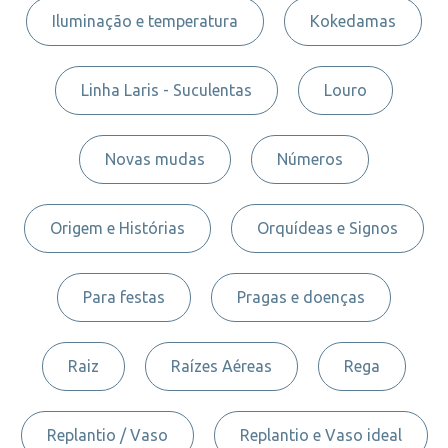
Iluminação e temperatura
Kokedamas
Linha Laris - Suculentas
Louro
Novas mudas
Números
Origem e Histórias
Orquídeas e Signos
Para festas
Pragas e doenças
Raiz
Raízes Aéreas
Rega
Replantio / Vaso
Replantio e Vaso ideal