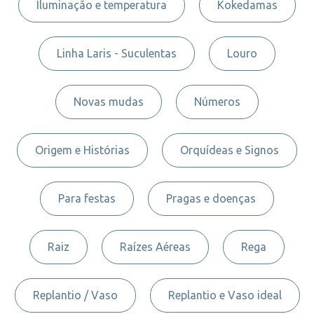
Iluminação e temperatura
Kokedamas
Linha Laris - Suculentas
Louro
Novas mudas
Números
Origem e Histórias
Orquídeas e Signos
Para festas
Pragas e doenças
Raiz
Raízes Aéreas
Rega
Replantio / Vaso
Replantio e Vaso ideal