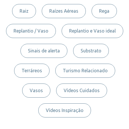
Raiz
Raízes Aéreas
Rega
Replantio / Vaso
Replantio e Vaso ideal
Sinais de alerta
Substrato
Terráreos
Turismo Relacionado
Vasos
Vídeos Cuidados
Vídeos Inspiração