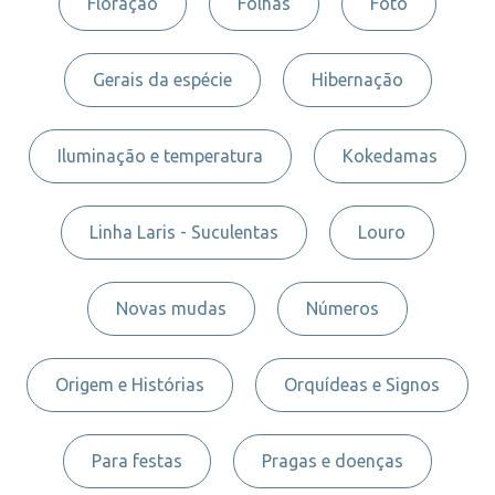
Floração
Folhas
Foto
Gerais da espécie
Hibernação
Iluminação e temperatura
Kokedamas
Linha Laris - Suculentas
Louro
Novas mudas
Números
Origem e Histórias
Orquídeas e Signos
Para festas
Pragas e doenças