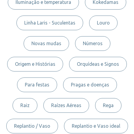
Iluminação e temperatura
Kokedamas
Linha Laris - Suculentas
Louro
Novas mudas
Números
Origem e Histórias
Orquídeas e Signos
Para festas
Pragas e doenças
Raiz
Raízes Aéreas
Rega
Replantio / Vaso
Replantio e Vaso ideal