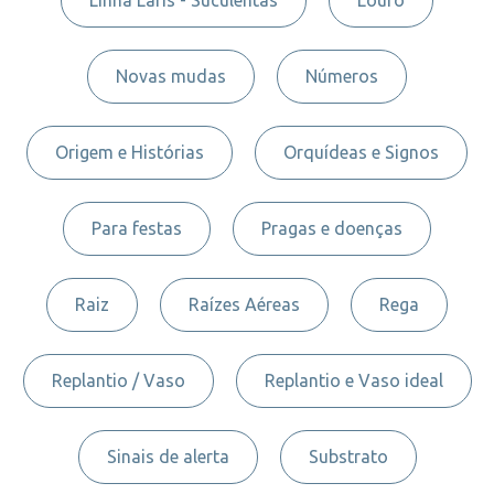
Novas mudas
Números
Origem e Histórias
Orquídeas e Signos
Para festas
Pragas e doenças
Raiz
Raízes Aéreas
Rega
Replantio / Vaso
Replantio e Vaso ideal
Sinais de alerta
Substrato