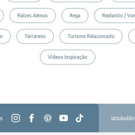
Raízes Aéreas
Rega
Replantio / Va
to
Terráreos
Turismo Relacionado
Vídeos Inspiração
s
sitiokolib