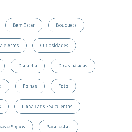
Bem Estar
Bouquets
a e Artes
Curiosidades
Dia a dia
Dicas básicas
o
Folhas
Foto
s
Linha Laris - Suculentas
as e Signos
Para festas