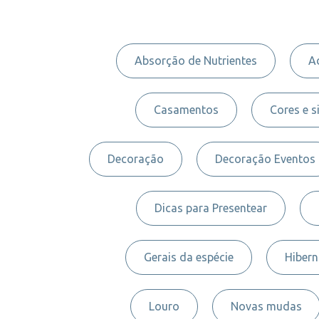
Absorção de Nutrientes
A
Casamentos
Cores e s
Decoração
Decoração Eventos
Dicas para Presentear
Gerais da espécie
Hiber
Louro
Novas mudas