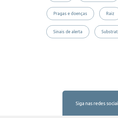
Pragas e doenças
Raiz
Sinais de alerta
Substra
Siga nas redes sociai