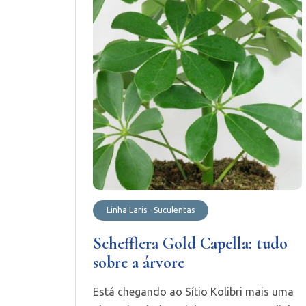
Linha Laris - Suculentas
Schefflera Gold Capella: tudo
sobre a árvore
Está chegando ao Sítio Kolibri mais uma