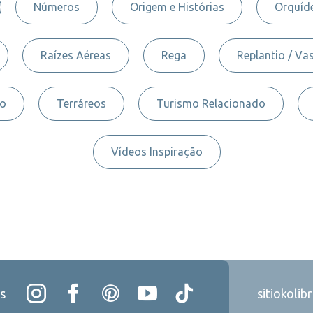
Números
Origem e Histórias
Orquíde
Raízes Aéreas
Rega
Replantio / Va
to
Terráreos
Turismo Relacionado
Vídeos Inspiração
s
sitiokolib