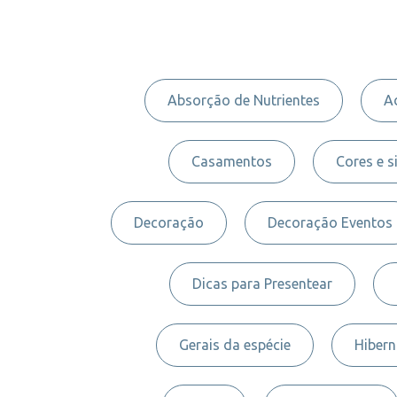
Absorção de Nutrientes
A
Casamentos
Cores e s
Decoração
Decoração Eventos
Dicas para Presentear
Gerais da espécie
Hiber