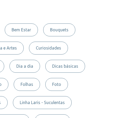
Bem Estar
Bouquets
a e Artes
Curiosidades
Dia a dia
Dicas básicas
o
Folhas
Foto
s
Linha Laris - Suculentas